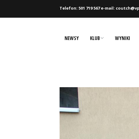
Telefon: 501 719 567 e-mail: coutch@vp
NEWSY
KLUB
WYNIKI
Historia
Zawodnicy
Rekordy
Partnerzy
Dokumenty