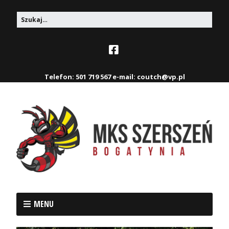
Telefon: 501 719 567 e-mail: coutch@vp.pl
MENU