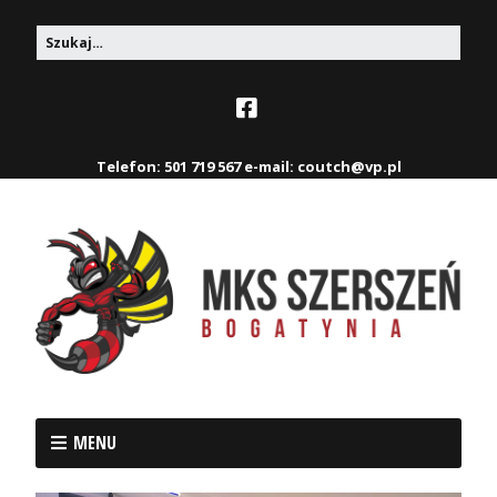
Telefon: 501 719 567 e-mail: coutch@vp.pl
MENU