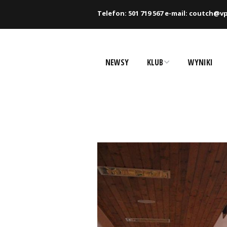
Telefon: 501 719 567 e-mail: coutch@vp
NEWSY
KLUB
WYNIKI
Historia
Zawodnicy
Rekordy
Partnerzy
Dokumenty