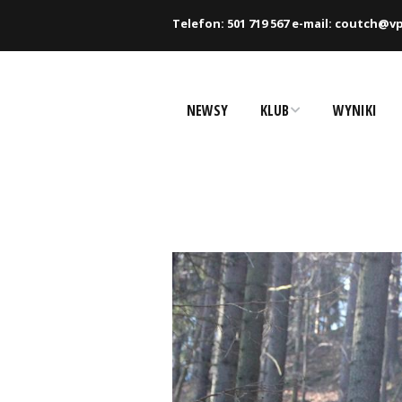
Telefon: 501 719 567 e-mail: coutch@vp
NEWSY
KLUB
WYNIKI
Historia
Zawodnicy
Rekordy
Partnerzy
Dokumenty