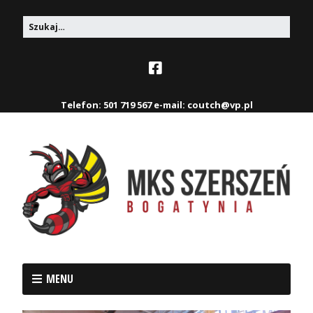
Telefon: 501 719 567 e-mail: coutch@vp.pl
MENU