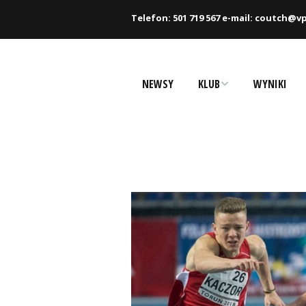
Telefon: 501 719 567 e-mail: coutch@vp
NEWSY
KLUB
WYNIKI
Historia
Zawodnicy
Rekordy
Partnerzy
Dokumenty