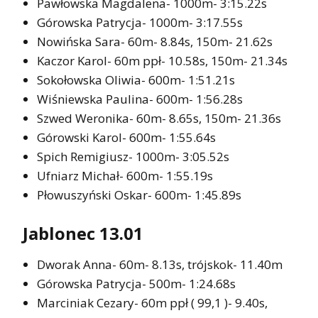
Pawłowska Magdalena- 1000m- 3:15.22s
Górowska Patrycja- 1000m- 3:17.55s
Nowińska Sara- 60m- 8.84s, 150m- 21.62s
Kaczor Karol- 60m ppł- 10.58s, 150m- 21.34s
Sokołowska Oliwia- 600m- 1:51.21s
Wiśniewska Paulina- 600m- 1:56.28s
Szwed Weronika- 60m- 8.65s, 150m- 21.36s
Górowski Karol- 600m- 1:55.64s
Spich Remigiusz- 1000m- 3:05.52s
Ufniarz Michał- 600m- 1:55.19s
Płowuszyński Oskar- 600m- 1:45.89s
Jablonec 13.01
Dworak Anna- 60m- 8.13s, trójskok- 11.40m
Górowska Patrycja- 500m- 1:24.68s
Marciniak Cezary- 60m ppł ( 99,1 )- 9.40s,