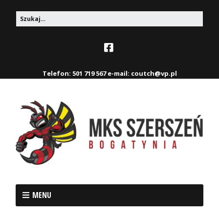
Telefon: 501 719 567 e-mail: coutch@vp.pl
MENU