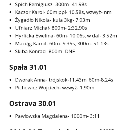
Spich Remigiusz- 300m- 41.98s
Kaczor Karol- 60m ppł- 10.58s, wzwyż- nm
Żygadło Nikola- kula 3kg- 7.93m
Ufniarz Michał- 800m- 2:32.90s
Hyrlicka Ewelina- 60m- 10.06s, w dal- 3.52m
Maciąg Kamil- 60m- 9.35s, 300m- 51.13s
Skiba Konrad- 800m- DNF
Spała 31.01
Dworak Anna- trójskok-11.43m, 60m-8.24s
Pichowicz Wojciech- wzwyż- 1.90m
Ostrava 30.01
Pawłowska Magdalena- 1000m- 3:11