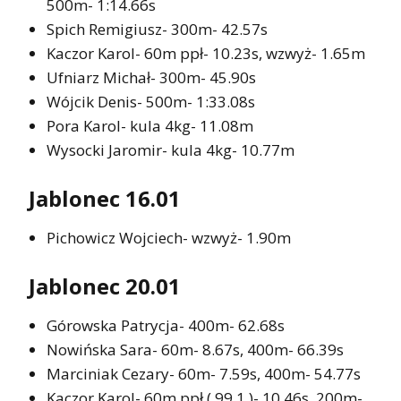
500m- 1:14.66s
Spich Remigiusz- 300m- 42.57s
Kaczor Karol- 60m ppł- 10.23s, wzwyż- 1.65m
Ufniarz Michał- 300m- 45.90s
Wójcik Denis- 500m- 1:33.08s
Pora Karol- kula 4kg- 11.08m
Wysocki Jaromir- kula 4kg- 10.77m
Jablonec 16.01
Pichowicz Wojciech- wzwyż- 1.90m
Jablonec 20.01
Górowska Patrycja- 400m- 62.68s
Nowińska Sara- 60m- 8.67s, 400m- 66.39s
Marciniak Cezary- 60m- 7.59s, 400m- 54.77s
Kaczor Karol- 60m ppł ( 99,1 )- 10.46s, 200m-