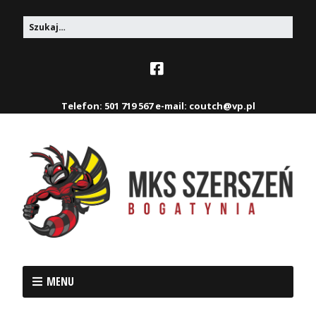
Telefon: 501 719 567 e-mail: coutch@vp.pl
MENU