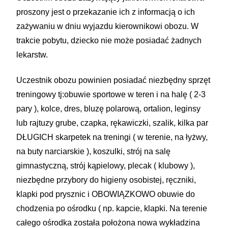
proszony jest o przekazanie ich z informacją o ich
zażywaniu w dniu wyjazdu kierownikowi obozu. W
trakcie pobytu, dziecko nie może posiadać żadnych
lekarstw.
Uczestnik obozu powinien posiadać niezbędny sprzęt
treningowy tj:obuwie sportowe w teren i na halę ( 2-3
pary ), kolce, dres, bluzę polarową, ortalion, leginsy
lub rajtuzy grube, czapka, rękawiczki, szalik, kilka par
DŁUGICH skarpetek na treningi ( w terenie, na łyżwy,
na buty narciarskie ), koszulki, strój na salę
gimnastyczną, strój kąpielowy, plecak ( klubowy ),
niezbędne przybory do higieny osobistej, ręczniki,
klapki pod prysznic i OBOWIĄZKOWO obuwie do
chodzenia po ośrodku ( np. kapcie, klapki. Na terenie
całego ośrodka została położona nowa wykładzina